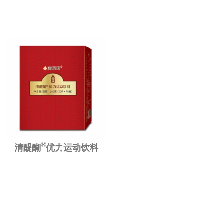
®
清醍醐
优力运动饮料