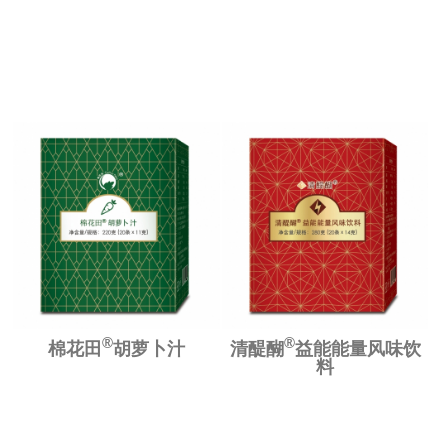
®
®
棉花田
胡萝卜汁
清醍醐
益能能量风味饮
料