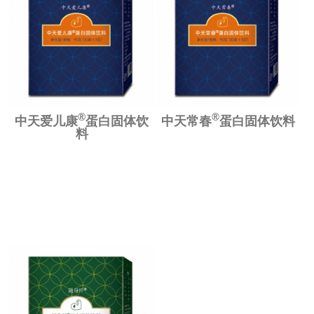
®
®
中天爱儿康
蛋白固体饮
中天常春
蛋白固体饮料
料