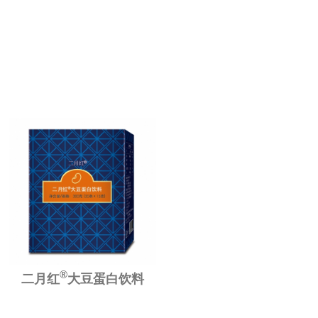
®
二月红
大豆蛋白饮料