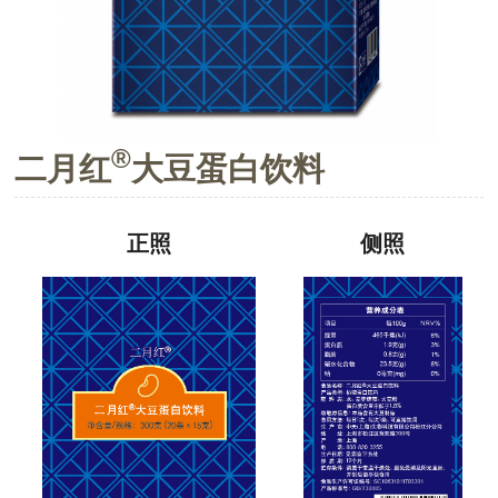
®
二月红
大豆蛋白饮料
正照
侧照