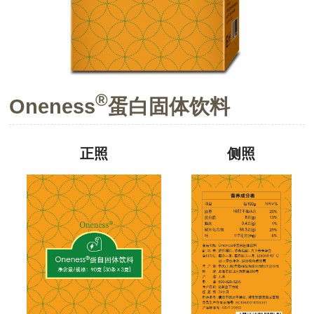
®
Oneness
蛋白固体饮料
正照
侧照