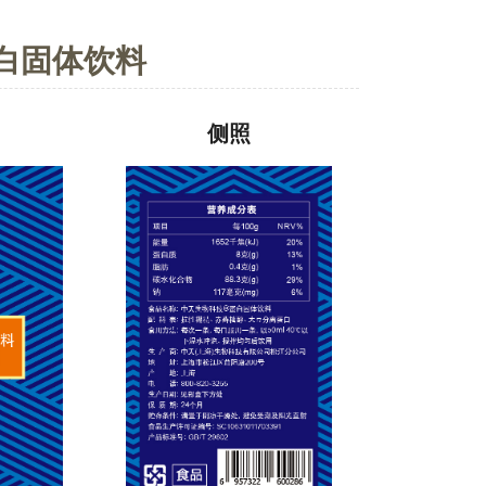
白固体饮料
侧照