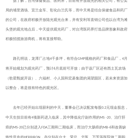
据了解，台湾保健食品、医药界，目前有开放观光的相关公司，有公卖
局的埔里酒场、宜兰金车、彰化白兰氏等，而中天将是结合保健食品和药厂
的公司，在政府积极开放陆光观光台来，并有安利等直销公司也以台湾为滩
头堡的观光地点后，中天提供观光药厂，对台湾医药界打造品牌形象和政府
积极招揽旅游商机，将有直接帮助。
路孔明说，龙潭厂占地
千多坪，有符合
规格的药厂和食品厂，
月
4
GMP
4
将开始规划为观光药厂，预计
月底前可开放；由于该厂区还有西土瓦农场
6
（歌星甄妮开设）、六福村、小人国和宏碁集团的渴望园区，若未来资源加
以整合，将是很有特色的观光区。
去年已经开始出现获利的中天，董事会已决议配发每股
元现金股息，
0.2
中天生技目前有
项新药进入临床，其中降低化疗副作用的
、治疗肝
4
MS -20
癌的
已分别进入
三期和二期临床，而治疗大肠癌的
和改善缺
MS-20
FDA
MB-6
铁性贫血的
，亦分别在台大、荣总、北医、万芳等医院做二期和
HERBIRON